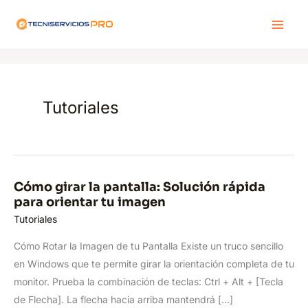
Ir
al
contenido
Tutoriales
Cómo
Cómo girar la pantalla: Solución rápida
girar
para orientar tu imagen
la
pantalla:
Tutoriales
Solución
rápida
para
Cómo Rotar la Imagen de tu Pantalla Existe un truco sencillo
orientar
tu
en Windows que te permite girar la orientación completa de tu
imagen
monitor. Prueba la combinación de teclas: Ctrl + Alt + [Tecla
de Flecha]. La flecha hacia arriba mantendrá […]