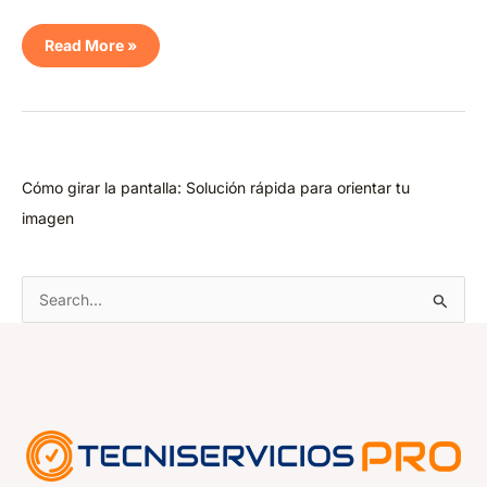
Read More »
Cómo girar la pantalla: Solución rápida para orientar tu
imagen
B
u
s
c
a
r
p