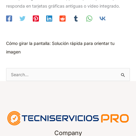
responda en tarjetas gráficas antiguas o vídeo integrado.
Cómo girar la pantalla: Solución rápida para orientar tu
imagen
B
u
s
c
a
r
p
Company
o